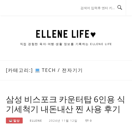
콘
텐
츠
로
바
ELLENE LIFE♥
로
가
직접 경험한 육아·여행·생활 정보를 기록하는 ELLENE LIFE
기
[카테고리:]
TECH / 전자기기
삼성 비스포크 카운터탑 6인용 식
기세척기 내돈내산 찐 사용 후기
일상
ELLENE
2024년 11월 12일
0