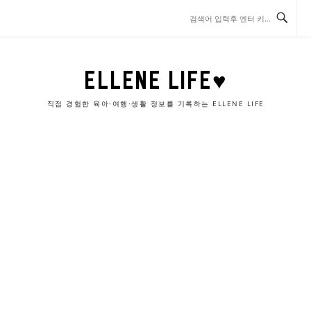
콘
텐
츠
로
바
ELLENE LIFE♥
로
가
직접 경험한 육아·여행·생활 정보를 기록하는 ELLENE LIFE
기