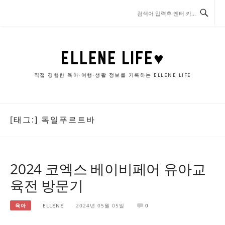
콘
텐
츠
로
바
ELLENE LIFE♥
로
가
직접 경험한 육아·여행·생활 정보를 기록하는 ELLENE LIFE
기
[태그:]
독일푸르트바
2024 코엑스 베이비페어 유아교
육전 방문기
육아
ELLENE
2024년 05월 05일
0