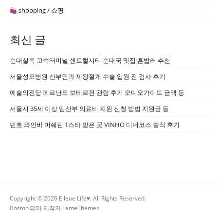
shopping / 쇼핑
최신 글
순대실록 고속터미널 센트럴시티 순대국 맛집 혼밥러 추천
서울성모병원 산부인과 제왕절개 수술 입원 전 검사 후기
예술의전당 페르난도 보테르전 관람 후기 오디오가이드 금액 등
서울시 35세 이상 임산부 의료비 지원 신청 방법 지원금 등
빈호 와인바 미쉐린 1스타 받은 곳 VINHO 디너코스 솔직 후기
Copyright © 2026 Ellene Life♥. All Rights Reserved.
Boston 테마 제작자
FameThemes