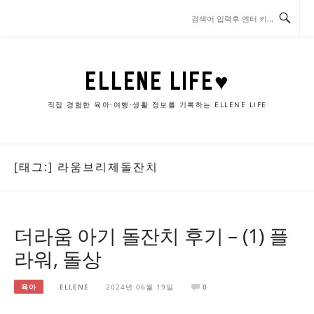
콘
텐
츠
로
바
ELLENE LIFE♥
로
가
직접 경험한 육아·여행·생활 정보를 기록하는 ELLENE LIFE
기
[태그:]
라움브리제돌잔치
더라움 아기 돌잔치 후기 – (1) 플
라워, 돌상
육아
ELLENE
2024년 06월 19일
0