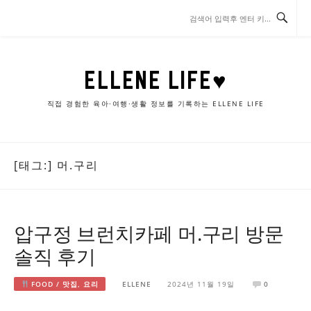
콘
텐
츠
로
바
ELLENE LIFE♥
로
가
직접 경험한 육아·여행·생활 정보를 기록하는 ELLENE LIFE
기
[태그:]
머.구리
압구정 브런치카페 머.구리 방문
솔직 후기
FOOD / 맛집, 요리
ELLENE
2024년 11월 19일
0