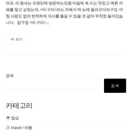
어요. 이 동네는 오랜만에 방문하는만큼 마음에 쏙 드는 맛있고 예쁜 카
페를 찾고 싶었는데, <머.구리>라는 카페가 딱 눈에 들어오더라구요. 마
침 사람도 없어 한적하게 식사를 즐길 수 있을 것 같아 무작정 들어갔습
니다. 압구정 <머.구리>…
더 보기
검색
검색
카테고리
일상
travel / 여행