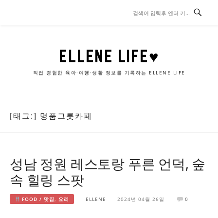
콘
텐
츠
로
바
ELLENE LIFE♥
로
가
직접 경험한 육아·여행·생활 정보를 기록하는 ELLENE LIFE
기
[태그:]
명품그릇카페
성남 정원 레스토랑 푸른 언덕, 숲
속 힐링 스팟
FOOD / 맛집, 요리
ELLENE
2024년 04월 26일
0