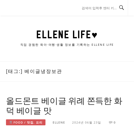
콘
텐
츠
로
바
ELLENE LIFE♥
로
가
직접 경험한 육아·여행·생활 정보를 기록하는 ELLENE LIFE
기
[태그:]
베이글냉장보관
올드몬트 베이글 위례 쫀득한 화
덕 베이글 맛
FOOD / 맛집, 요리
ELLENE
2024년 06월 23일
0