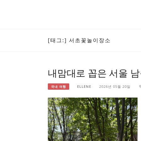
[태그:]
서초꽃놀이장소
내맘대로 꼽은 서울 남쪽
ELLENE
2026년 05월 20일
국내 여행