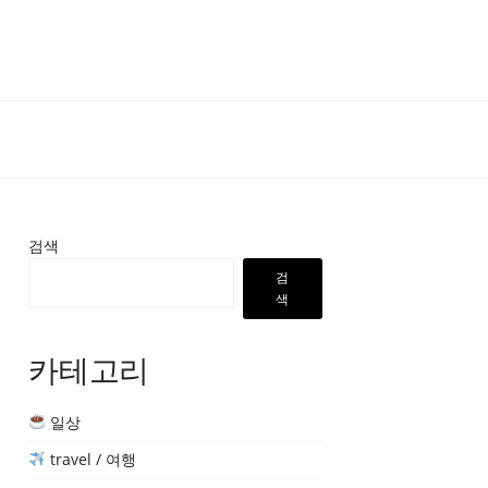
검색
검
색
카테고리
일상
travel / 여행