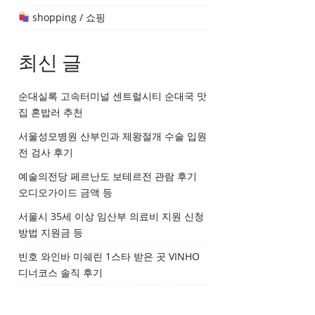
shopping / 쇼핑
최신 글
순대실록 고속터미널 센트럴시티 순대국 맛
집 혼밥러 추천
서울성모병원 산부인과 제왕절개 수술 입원
전 검사 후기
예술의전당 페르난도 보테르전 관람 후기
오디오가이드 금액 등
서울시 35세 이상 임산부 의료비 지원 신청
방법 지원금 등
빈호 와인바 미쉐린 1스타 받은 곳 VINHO
디너코스 솔직 후기