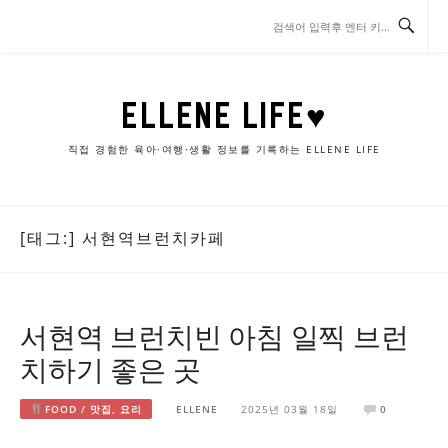
콘
텐
츠
로
바
ELLENE LIFE♥
로
가
직접 경험한 육아·여행·생활 정보를 기록하는 ELLENE LIFE
기
[태그:]
서현역브런치카페
서현역 브런치빈 아침 일찍 브런
치하기 좋은 곳
FOOD / 맛집, 요리
ELLENE
2025년 03월 18일
0