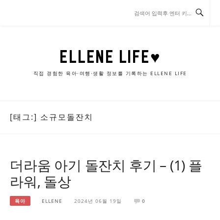
콘
텐
츠
로
바
ELLENE LIFE♥
로
가
직접 경험한 육아·여행·생활 정보를 기록하는 ELLENE LIFE
기
[태그:]
소규모돌잔치
더라움 아기 돌잔치 후기 – (1) 플
라워, 돌상
육아
ELLENE
2024년 06월 19일
0