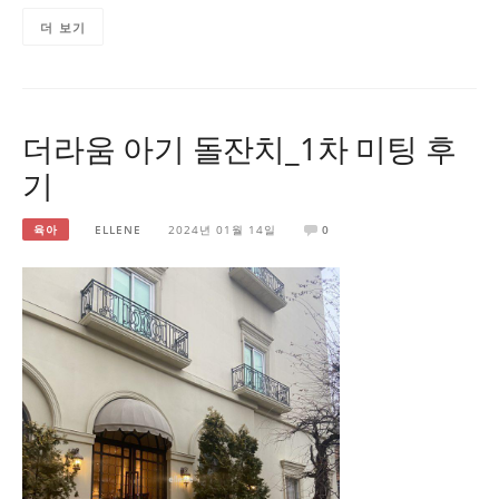
더 보기
더라움 아기 돌잔치_1차 미팅 후
기
육아
ELLENE
2024년 01월 14일
0