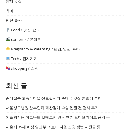
양재 맛집
육아
임신 출산
Food / 맛집, 요리
contents / 콘텐츠
Pregnancy & Parenting / 난임, 임신, 육아
Tech / 전자기기
shopping / 쇼핑
최신 글
순대실록 고속터미널 센트럴시티 순대국 맛집 혼밥러 추천
서울성모병원 산부인과 제왕절개 수술 입원 전 검사 후기
예술의전당 페르난도 보테르전 관람 후기 오디오가이드 금액 등
서울시 35세 이상 임산부 의료비 지원 신청 방법 지원금 등