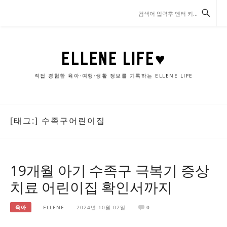
콘
텐
츠
로
바
ELLENE LIFE♥
로
가
직접 경험한 육아·여행·생활 정보를 기록하는 ELLENE LIFE
기
[태그:]
수족구어린이집
19개월 아기 수족구 극복기 증상
치료 어린이집 확인서까지
육아
ELLENE
2024년 10월 02일
0