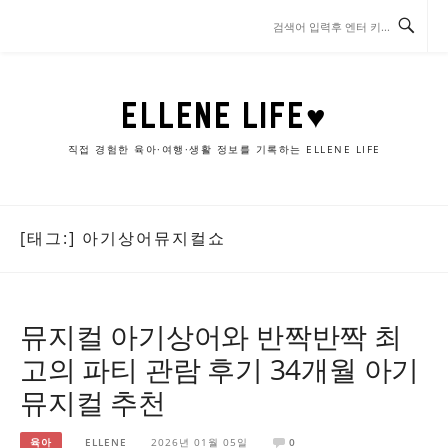
콘
텐
츠
로
바
ELLENE LIFE♥
로
가
직접 경험한 육아·여행·생활 정보를 기록하는 ELLENE LIFE
기
[태그:]
아기상어뮤지컬쇼
뮤지컬 아기상어와 반짝반짝 최
고의 파티 관람 후기 34개월 아기
뮤지컬 추천
육아
ELLENE
2026년 01월 05일
0