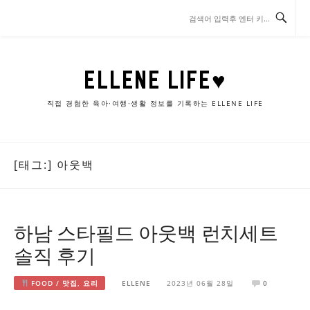
콘
텐
츠
로
바
ELLENE LIFE♥
로
가
직접 경험한 육아·여행·생활 정보를 기록하는 ELLENE LIFE
기
[태그:]
아웃백
하남 스타필드 아웃백 런치세트
솔직 후기
FOOD / 맛집, 요리
ELLENE
2023년 06월 28일
0