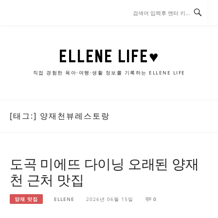
콘
텐
츠
로
바
ELLENE LIFE♥
로
가
직접 경험한 육아·여행·생활 정보를 기록하는 ELLENE LIFE
기
[태그:]
양재천뷰레스토랑
도곡 미에뜨 다이닝 오래된 양재
천 근처 맛집
양재 맛집
ELLENE
2026년 06월 15일
0