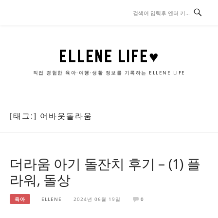
콘
텐
츠
로
바
ELLENE LIFE♥
로
가
직접 경험한 육아·여행·생활 정보를 기록하는 ELLENE LIFE
기
[태그:]
어바웃돌라움
더라움 아기 돌잔치 후기 – (1) 플
라워, 돌상
육아
ELLENE
2024년 06월 19일
0