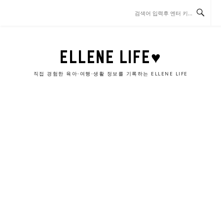
콘
텐
츠
로
바
ELLENE LIFE♥
로
가
직접 경험한 육아·여행·생활 정보를 기록하는 ELLENE LIFE
기