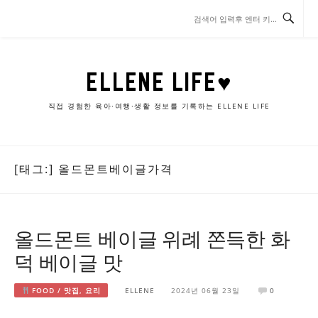
콘
텐
츠
로
바
ELLENE LIFE♥
로
가
직접 경험한 육아·여행·생활 정보를 기록하는 ELLENE LIFE
기
[태그:]
올드몬트베이글가격
올드몬트 베이글 위례 쫀득한 화
덕 베이글 맛
FOOD / 맛집, 요리
ELLENE
2024년 06월 23일
0