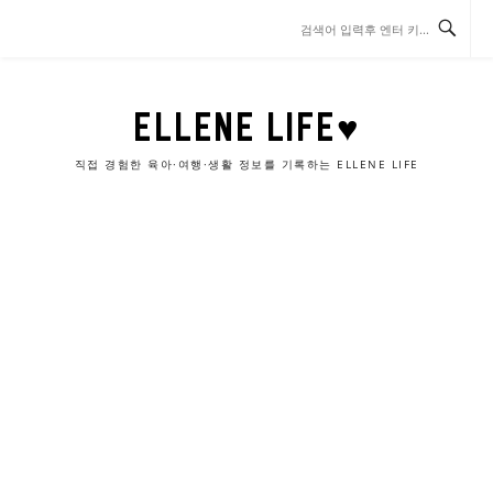
콘
텐
츠
로
바
ELLENE LIFE♥
로
가
직접 경험한 육아·여행·생활 정보를 기록하는 ELLENE LIFE
기