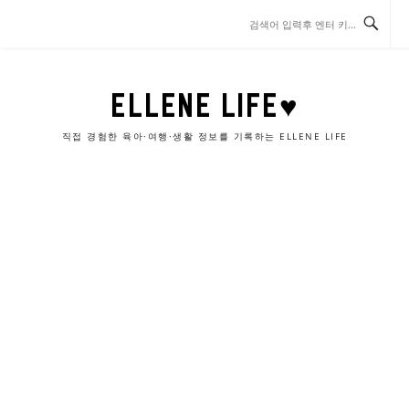
콘
텐
츠
로
바
ELLENE LIFE♥
로
가
직접 경험한 육아·여행·생활 정보를 기록하는 ELLENE LIFE
기