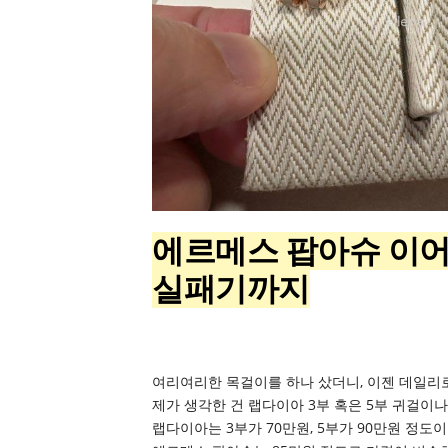
에르메스 팝아슈 이어
실패기까지
여리여리한 목걸이를 하나 샀더니, 이젠 데일리
제가 생각한 건 랩다이아 3부 혹은 5부 귀걸이
랩다이아는 3부가 70만원, 5부가 90만원 정도이