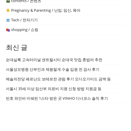
contents / 콘텐츠
Pregnancy & Parenting / 난임, 임신, 육아
Tech / 전자기기
shopping / 쇼핑
최신 글
순대실록 고속터미널 센트럴시티 순대국 맛집 혼밥러 추천
서울성모병원 산부인과 제왕절개 수술 입원 전 검사 후기
예술의전당 페르난도 보테르전 관람 후기 오디오가이드 금액 등
서울시 35세 이상 임산부 의료비 지원 신청 방법 지원금 등
빈호 와인바 미쉐린 1스타 받은 곳 VINHO 디너코스 솔직 후기