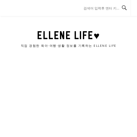
콘
텐
츠
로
바
ELLENE LIFE♥
로
가
직접 경험한 육아·여행·생활 정보를 기록하는 ELLENE LIFE
기