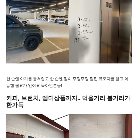
한 손엔 아기를 들쳐업고 한 손엔 짐이 주렁주렁 달린 유모차를 끌고 이
동할 필요가 없어요 육아인분들!
커피, 브런치, 엠디상품까지.. 먹을거리 볼거리가
한가득