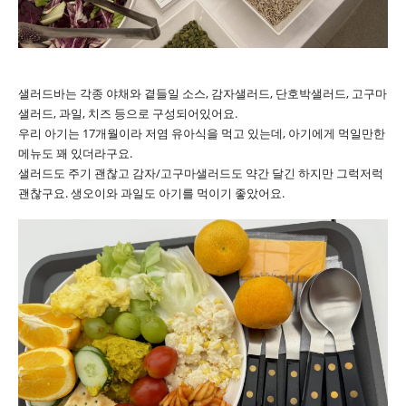
샐러드바는 각종 야채와 곁들일 소스, 감자샐러드, 단호박샐러드, 고구마
샐러드, 과일, 치즈 등으로 구성되어있어요.
우리 아기는 17개월이라 저염 유아식을 먹고 있는데, 아기에게 먹일만한
메뉴도 꽤 있더라구요.
샐러드도 주기 괜찮고 감자/고구마샐러드도 약간 달긴 하지만 그럭저럭
괜찮구요. 생오이와 과일도 아기를 먹이기 좋았어요.