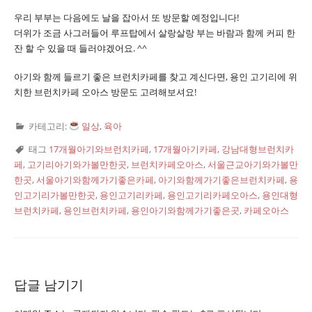
우리 부부는 다음에도 날을 잡아서 또 방문할 예정입니다!
더위가 조금 사그러들어 루프탑에서 살랑살랑 부는 바람과 함께 커피 한
잔 할 수 있을 때 들러야겠어요. ^^
아기와 함께 들르기 좋은 브런치카페를 찾고 계신다면, 용인 고기리에 위
치한 브런치카페 오아스 방문도 고려해보셔요!
카테고리:
일상
,
육아
태그
17개월아기와브런치카페
,
17개월아기카페
,
강남대형브런치카
페
,
고기리아기와가볼만한곳
,
브런치카페오아스
,
서울근교아기와가볼만
한곳
,
서울아기와함께가기좋은카페
,
아기와함께가기좋은브런치카페
,
용
인고기리가볼만한곳
,
용인고기리카페
,
용인고기리카페오아스
,
용인대형
브런치카페
,
용인브런치카페
,
용인아기와함께가기좋은곳
,
카페오아스
답글 남기기