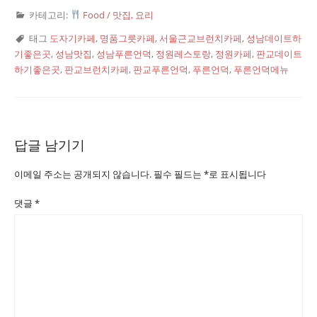
카테고리:
Food / 맛집, 요리
태그
도자기카페
,
명품그릇카페
,
서울근교브런치카페
,
성남데이트하
기좋은곳
,
성남맛집
,
성남푸른언덕
,
정원레스토랑
,
정원카페
,
판교데이트
하기좋은곳
,
판교브런치카페
,
판교푸른언덕
,
푸른언덕
,
푸른언덕메뉴
답글 남기기
이메일 주소는 공개되지 않습니다.
필수 필드는
*
로 표시됩니다
댓글
*