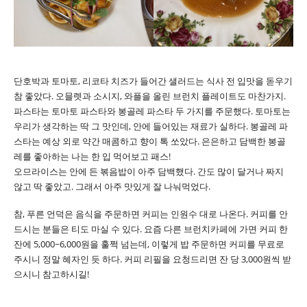
단호박과 토마토, 리코타 치즈가 들어간 샐러드는 식사 전 입맛을 돋우기
참 좋았다. 오믈렛과 소시지, 와플을 올린 브런치 플레이트도 마찬가지.
파스타는 토마토 파스타와 봉골레 파스타 두 가지를 주문했다. 토마토는
우리가 생각하는 딱 그 맛인데, 안에 들어있는 재료가 실하다. 봉골레 파
스타는 예상 외로 약간 매콤하고 향이 톡 쏘았다. 은은하고 담백한 봉골
레를 좋아하는 나는 한 입 먹어보고 패스!
오므라이스는 안에 든 볶음밥이 아주 담백했다. 간도 많이 달거나 짜지
않고 딱 좋았고. 그래서 아주 맛있게 잘 나눠먹었다.
참, 푸른 언덕은 음식을 주문하면 커피는 인원수 대로 나온다. 커피를 안
드시는 분들은 티도 마실 수 있다. 요즘 다른 브런치카페에 가면 커피 한
잔에 5,000~6,000원을 훌쩍 넘는데, 이렇게 밥 주문하면 커피를 무료로
주시니 정말 혜자인 듯 하다. 커피 리필을 요청드리면 잔 당 3,000원씩 받
으시니 참고하시길!