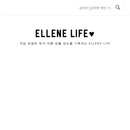
콘
텐
츠
로
바
ELLENE LIFE♥
로
가
직접 경험한 육아·여행·생활 정보를 기록하는 ELLENE LIFE
기