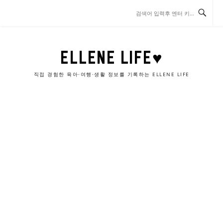
콘
텐
츠
로
바
ELLENE LIFE♥
로
가
직접 경험한 육아·여행·생활 정보를 기록하는 ELLENE LIFE
기