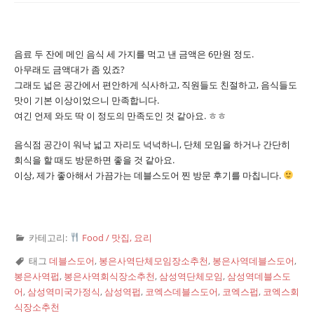
음료 두 잔에 메인 음식 세 가지를 먹고 낸 금액은 6만원 정도.
아무래도 금액대가 좀 있죠?
그래도 넓은 공간에서 편안하게 식사하고, 직원들도 친절하고, 음식들도
맛이 기본 이상이었으니 만족합니다.
여긴 언제 와도 딱 이 정도의 만족도인 것 같아요. ㅎㅎ
음식점 공간이 워낙 넓고 자리도 넉넉하니, 단체 모임을 하거나 간단히
회식을 할 때도 방문하면 좋을 것 같아요.
이상, 제가 좋아해서 가끔가는 데블스도어 찐 방문 후기를 마칩니다.
카테고리:
Food / 맛집, 요리
태그
데블스도어
,
봉은사역단체모임장소추천
,
봉은사역데블스도어
,
봉은사역펍
,
봉은사역회식장소추천
,
삼성역단체모임
,
삼성역데블스도
어
,
삼성역미국가정식
,
삼성역펍
,
코엑스데블스도어
,
코엑스펍
,
코엑스회
식장소추천