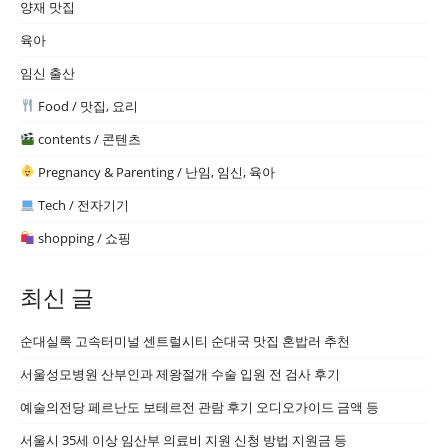
양재 맛집
육아
임신 출산
Food / 맛집, 요리
contents / 콘텐츠
Pregnancy & Parenting / 난임, 임신, 육아
Tech / 전자기기
shopping / 쇼핑
최신 글
순대실록 고속터미널 센트럴시티 순대국 맛집 혼밥러 추천
서울성모병원 산부인과 제왕절개 수술 입원 전 검사 후기
예술의전당 페르난도 보테르전 관람 후기 오디오가이드 금액 등
서울시 35세 이상 임산부 의료비 지원 신청 방법 지원금 등