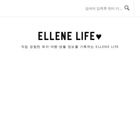
콘
텐
츠
로
바
ELLENE LIFE♥
로
가
직접 경험한 육아·여행·생활 정보를 기록하는 ELLENE LIFE
기