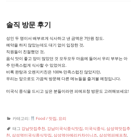
솔직 방문 후기
성인 두 명이서 배부르게 식사하고 낸 금액은 7만원 정도.
예약을 하지 않았는데도 대기 없이 입장한 것,
직원들이 친절했던 것,
음식 맛이 좋고 양이 많았던 것 모두모두 마음에 들어서 우리 부부는 아
주 만족스럽게 식사할 수 있었어요.
비록 완탕과 오렌지키친은 100% 만족스럽진 않았지만,
우리는 앞으로도 가끔씩 방문해 다른 메뉴들을 즐겨볼 예정입니다.
미국식 중식을 드시고 싶은 분들이라면 피에프창 방문도 고려해보세요!
카테고리:
Food / 맛집, 요리
태그
강남맛집추천
,
강남미국식중식맛집
,
미국식중식
,
삼성역맛집추
천
,
삼성역미국식중식맛집
,
삼성역아메리카차이니즈
,
삼성역피에프창
,