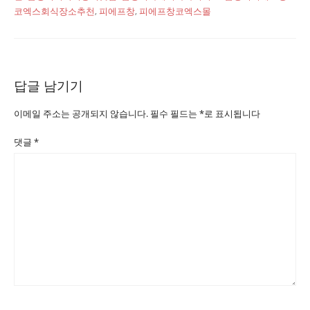
코엑스회식장소추천
,
피에프창
,
피에프창코엑스몰
답글 남기기
이메일 주소는 공개되지 않습니다.
필수 필드는
*
로 표시됩니다
댓글
*