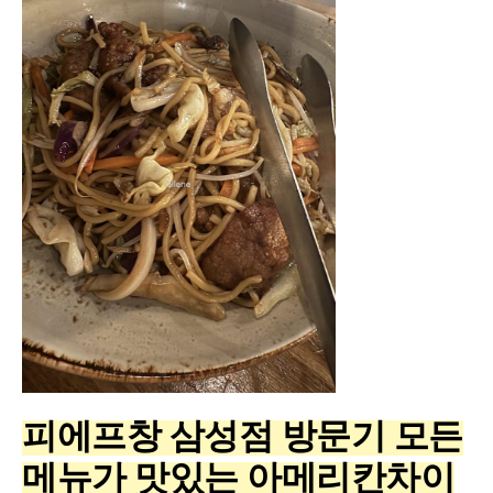
피에프창 삼성점 방문기 모든
메뉴가 맛있는 아메리칸차이