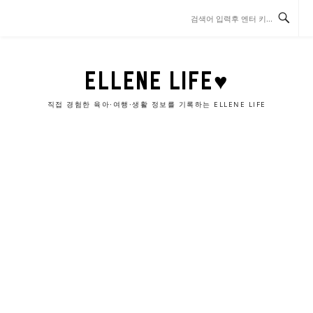
콘
텐
츠
로
바
ELLENE LIFE♥
로
가
직접 경험한 육아·여행·생활 정보를 기록하는 ELLENE LIFE
기