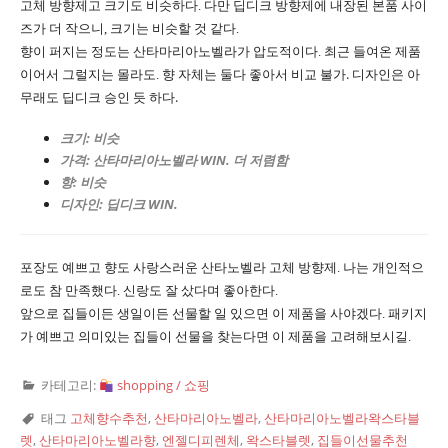
고체 방향제고 크기도 비슷하다. 다만 딥디크 방향제에 내장된 본품 사이
즈가 더 작으니, 크기는 비슷할 것 같다.
향이 퍼지는 정도는 산타마리아노벨라가 압도적이다. 최근 들여온 제품
향 자체는 둘다 좋아서 비교 불가. 디자인은 아
이어서 그럴지는 몰라도.
무래도 딥디크 승인 듯 하다.
크기: 비슷
가격: 산타마리아노벨라 WIN. 더 저렴함
향: 비슷
디자인: 딥디크 WIN.
포장도 예쁘고 향도 사랑스러운 산타노벨라 고체 방향제. 나는 개인적으
로도 참 만족했다. 신랑도 잘 샀다며 좋아한다.
앞으로 집들이든 생일이든 선물할 일 있으면 이 제품을 사야겠다. 패키지
가 예쁘고 의미있는 집들이 선물을 찾는다면 이 제품을 고려해보시길.
카테고리:
shopping / 쇼핑
태그
고체향수추천
,
산타마리아노벨라
,
산타마리아노벨라왁스타블
렛
,
산타마리아노벨라향
,
엔젤디피렌체
,
왁스타블렛
,
집들이선물추천