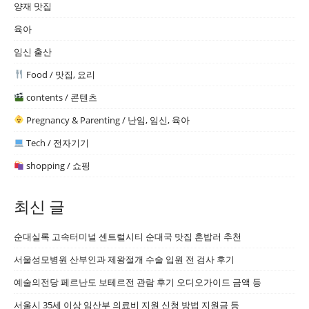
양재 맛집
육아
임신 출산
Food / 맛집, 요리
contents / 콘텐츠
Pregnancy & Parenting / 난임, 임신, 육아
Tech / 전자기기
shopping / 쇼핑
최신 글
순대실록 고속터미널 센트럴시티 순대국 맛집 혼밥러 추천
서울성모병원 산부인과 제왕절개 수술 입원 전 검사 후기
예술의전당 페르난도 보테르전 관람 후기 오디오가이드 금액 등
서울시 35세 이상 임산부 의료비 지원 신청 방법 지원금 등