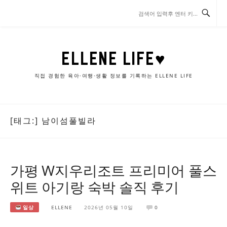
콘
텐
츠
로
바
ELLENE LIFE♥
로
가
직접 경험한 육아·여행·생활 정보를 기록하는 ELLENE LIFE
기
[태그:]
남이섬풀빌라
가평 W지우리조트 프리미어 풀스
위트 아기랑 숙박 솔직 후기
일상
ELLENE
2026년 05월 10일
0