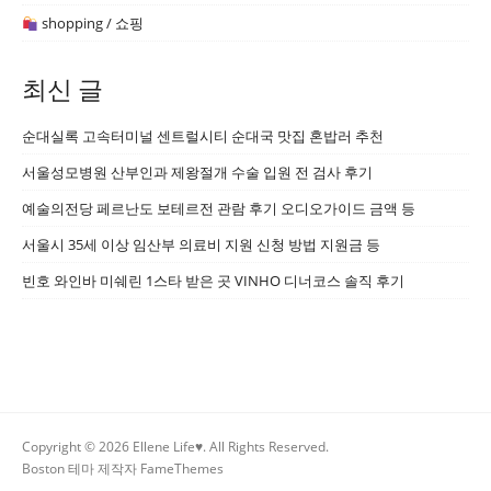
shopping / 쇼핑
최신 글
순대실록 고속터미널 센트럴시티 순대국 맛집 혼밥러 추천
서울성모병원 산부인과 제왕절개 수술 입원 전 검사 후기
예술의전당 페르난도 보테르전 관람 후기 오디오가이드 금액 등
서울시 35세 이상 임산부 의료비 지원 신청 방법 지원금 등
빈호 와인바 미쉐린 1스타 받은 곳 VINHO 디너코스 솔직 후기
Copyright © 2026 Ellene Life♥. All Rights Reserved.
Boston 테마 제작자
FameThemes