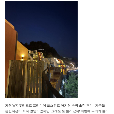
가평 W지우리조트 프리미어 풀스위트 아기랑 숙박 솔직 후기 가족들
몸컨디션이 죄다 엉망이었지만, 그래도 또 놀러갔다! 이번에 우리가 놀러