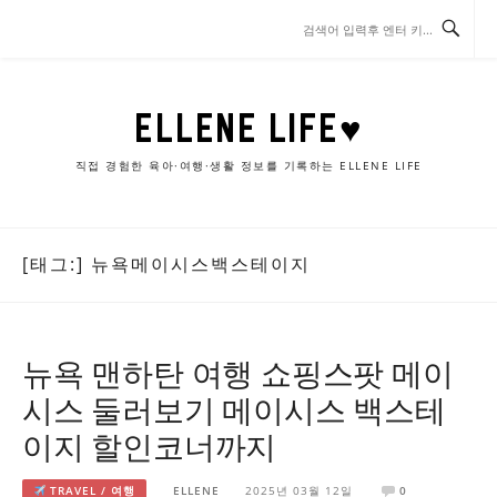
콘
텐
츠
로
바
ELLENE LIFE♥
로
가
직접 경험한 육아·여행·생활 정보를 기록하는 ELLENE LIFE
기
[태그:]
뉴욕메이시스백스테이지
뉴욕 맨하탄 여행 쇼핑스팟 메이
시스 둘러보기 메이시스 백스테
이지 할인코너까지
TRAVEL / 여행
ELLENE
2025년 03월 12일
0