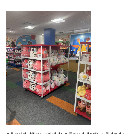
뉴욕 맨하탄 여행 쇼핑스팟 메이시스 둘러보기 백스테이지 할인코너까