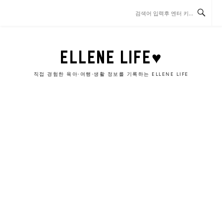
콘
텐
츠
로
바
ELLENE LIFE♥
로
가
직접 경험한 육아·여행·생활 정보를 기록하는 ELLENE LIFE
기