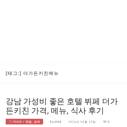
[태그:]
더가든키친메뉴
강남 가성비 좋은 호텔 뷔페 더가
든키친 가격, 메뉴, 식사 후기
FOOD / 맛집, 요리
ELLENE
2024년 04월 29일
0