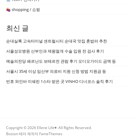
shopping / 쇼핑
최신 글
순대실록 고속터미널 센트럴시티 순대국 맛집 혼밥러 추천
서울성모병원 산부인과 제왕절개 수술 입원 전 검사 후기
예술의전당 페르난도 보테르전 관람 후기 오디오가이드 금액 등
서울시 35세 이상 임산부 의료비 지원 신청 방법 지원금 등
빈호 와인바 미쉐린 1스타 받은 곳 VINHO 디너코스 솔직 후기
Copyright © 2026 Ellene Life♥. All Rights Reserved.
Boston 테마 제작자
FameThemes