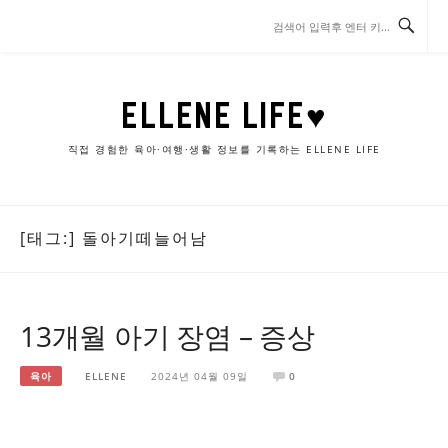
콘
텐
츠
로
바
ELLENE LIFE♥
로
가
직접 경험한 육아·여행·생활 정보를 기록하는 ELLENE LIFE
기
[태그:]
돌아기떼늘어남
13개월 아기 장염 – 증상
육아
ELLENE
2024년 04월 09일
0