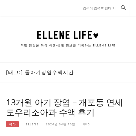
콘
텐
츠
로
바
ELLENE LIFE♥
로
가
직접 경험한 육아·여행·생활 정보를 기록하는 ELLENE LIFE
기
[태그:]
돌아기장염수액시간
13개월 아기 장염 – 개포동 연세
도우리소아과 수액 후기
육아
ELLENE
2024년 04월 10일
0