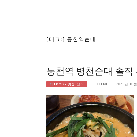
[태그:]
동천역순대
동천역 병천순대 솔직
ELLENE
2025년 10
FOOD / 맛집, 요리