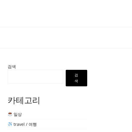
검색
검
색
카테고리
일상
travel / 여행