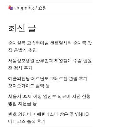
shopping / 쇼핑
최신 글
순대실록 고속터미널 센트럴시티 순대국 맛
집 혼밥러 추천
서울성모병원 산부인과 제왕절개 수술 입원
전 검사 후기
예술의전당 페르난도 보테르전 관람 후기
오디오가이드 금액 등
서울시 35세 이상 임산부 의료비 지원 신청
방법 지원금 등
빈호 와인바 미쉐린 1스타 받은 곳 VINHO
디너코스 솔직 후기