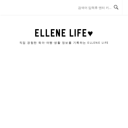
콘
텐
츠
로
바
ELLENE LIFE♥
로
가
직접 경험한 육아·여행·생활 정보를 기록하는 ELLENE LIFE
기