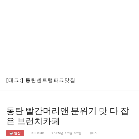
[태그:]
동탄센트럴파크맛집
동탄 빨간머리앤 분위기 맛 다 잡
은 브런치카페
일상
ELLENE
2025년 12월 02일
0