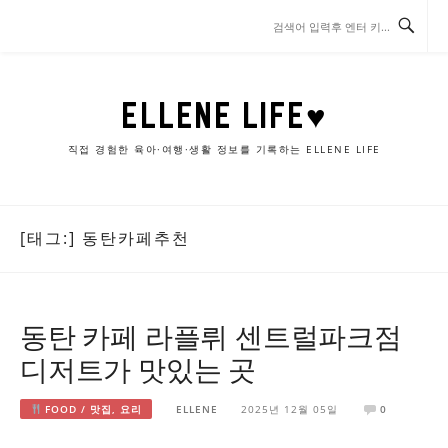
콘
텐
츠
로
바
ELLENE LIFE♥
로
가
직접 경험한 육아·여행·생활 정보를 기록하는 ELLENE LIFE
기
[태그:]
동탄카페추천
동탄 카페 라플뤼 센트럴파크점
디저트가 맛있는 곳
FOOD / 맛집, 요리
ELLENE
2025년 12월 05일
0