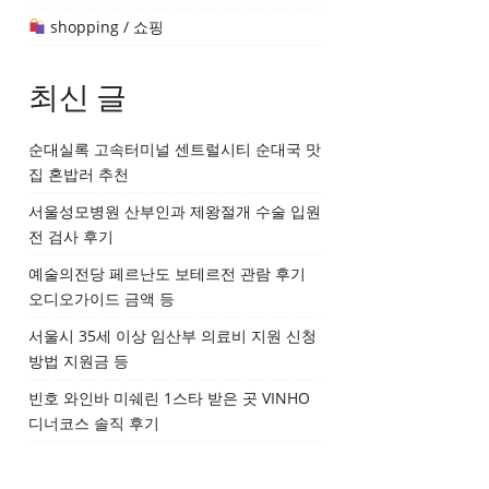
shopping / 쇼핑
최신 글
순대실록 고속터미널 센트럴시티 순대국 맛
집 혼밥러 추천
서울성모병원 산부인과 제왕절개 수술 입원
전 검사 후기
예술의전당 페르난도 보테르전 관람 후기
오디오가이드 금액 등
서울시 35세 이상 임산부 의료비 지원 신청
방법 지원금 등
빈호 와인바 미쉐린 1스타 받은 곳 VINHO
디너코스 솔직 후기