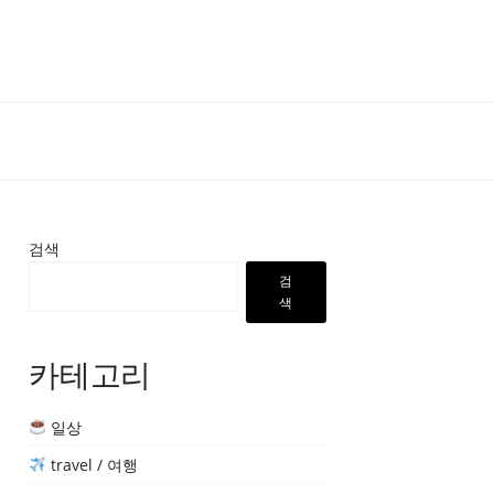
검색
검
색
카테고리
일상
travel / 여행