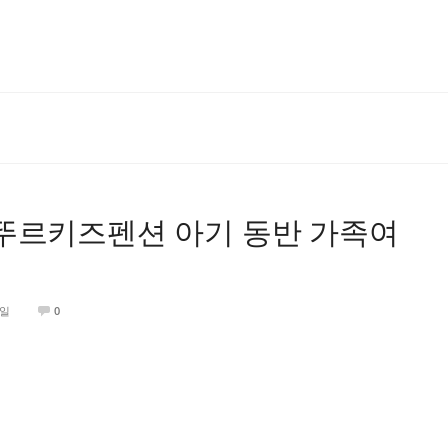
뚜르키즈펜션 아기 동반 가족여
0일
0