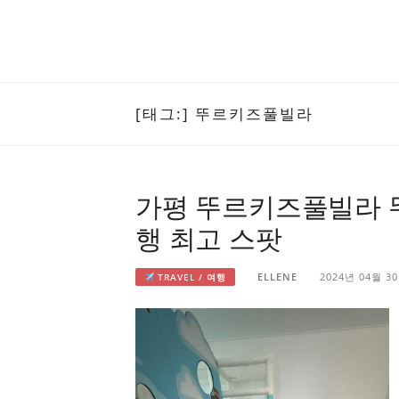
[태그:]
뚜르키즈풀빌라
가평 뚜르키즈풀빌라 
행 최고 스팟
ELLENE
2024년 04월 3
TRAVEL / 여행