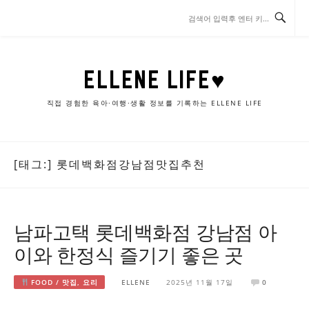
콘
텐
츠
로
바
ELLENE LIFE♥
로
가
직접 경험한 육아·여행·생활 정보를 기록하는 ELLENE LIFE
기
[태그:]
롯데백화점강남점맛집추천
남파고택 롯데백화점 강남점 아
이와 한정식 즐기기 좋은 곳
FOOD / 맛집, 요리
ELLENE
2025년 11월 17일
0