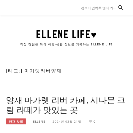
콘
텐
츠
로
바
ELLENE LIFE♥
로
가
직접 경험한 육아·여행·생활 정보를 기록하는 ELLENE LIFE
기
[태그:]
마가렛리버양재
양재 마가렛 리버 카페, 시나몬 크
림 라떼가 맛있는 곳
양재 맛집
ELLENE
2024년 03월 21일
0