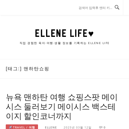
콘
텐
츠
로
바
ELLENE LIFE♥
로
가
직접 경험한 육아·여행·생활 정보를 기록하는 ELLENE LIFE
기
[태그:]
맨하탄쇼핑
뉴욕 맨하탄 여행 쇼핑스팟 메이
시스 둘러보기 메이시스 백스테
이지 할인코너까지
TRAVEL / 여행
ELLENE
2025년 03월 12일
0