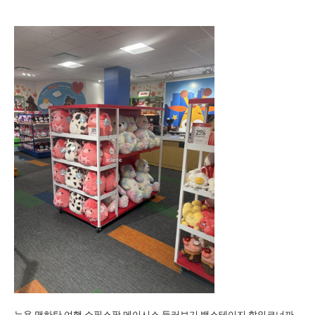
뉴욕 맨하탄 여행 쇼핑스팟 메이시스 둘러보기 백스테이지 할인코너까