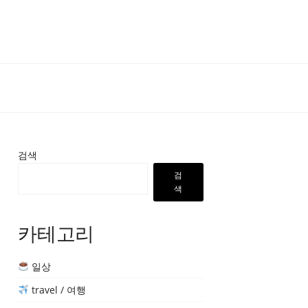
검색
검
색
카테고리
일상
travel / 여행