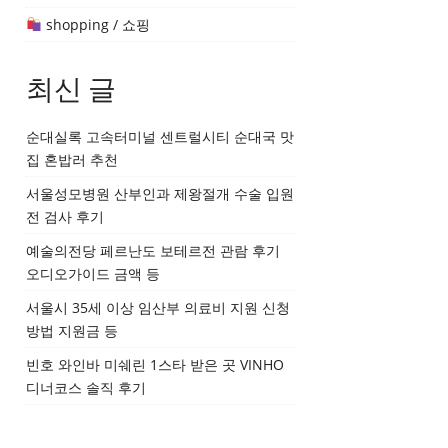
shopping / 쇼핑
최신 글
순대실록 고속터미널 센트럴시티 순대국 맛
집 혼밥러 추천
서울성모병원 산부인과 제왕절개 수술 입원
전 검사 후기
예술의전당 페르난도 보테르전 관람 후기
오디오가이드 금액 등
서울시 35세 이상 임산부 의료비 지원 신청
방법 지원금 등
빈호 와인바 미쉐린 1스타 받은 곳 VINHO
디너코스 솔직 후기