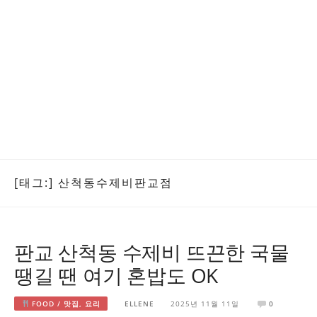
[태그:]
산척동수제비판교점
판교 산척동 수제비 뜨끈한 국물
땡길 땐 여기 혼밥도 OK
FOOD / 맛집, 요리
ELLENE
2025년 11월 11일
0