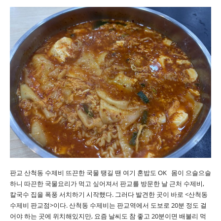
판교 산척동 수제비 뜨끈한 국물 땡길 땐 여기 혼밥도 OK 몸이 으슬으슬
하니 따끈한 국물요리가 먹고 싶어져서 판교를 방문한 날 근처 수제비,
칼국수 집을 폭풍 서치하기 시작했다. 그러다 발견한 곳이 바로 <산척동
수제비 판교점>이다. 산척동 수제비는 판교역에서 도보로 20분 정도 걸
어야 하는 곳에 위치해있지만, 요즘 날씨도 참 좋고 20분이면 배불리 먹