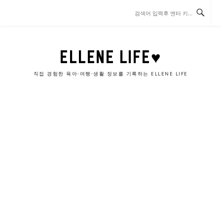
콘
텐
츠
로
바
ELLENE LIFE♥
로
가
직접 경험한 육아·여행·생활 정보를 기록하는 ELLENE LIFE
기