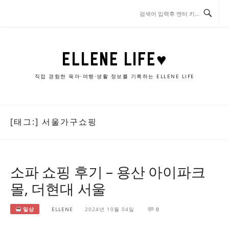
콘
텐
츠
로
바
ELLENE LIFE♥
로
가
직접 경험한 육아·여행·생활 정보를 기록하는 ELLENE LIFE
기
[태그:]
서울가구쇼핑
소파 쇼핑 후기 – 용산 아이파크
몰, 더현대 서울
일상
ELLENE
2024년 10월 04일
0