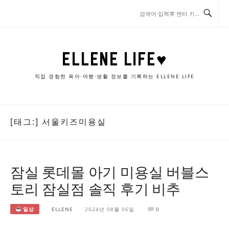
콘
텐
츠
로
바
ELLENE LIFE♥
로
가
직접 경험한 육아·여행·생활 정보를 기록하는 ELLENE LIFE
기
[태그:]
서울키즈미용실
잠실 롯데몰 아기 미용실 버블스
토리 잠실점 솔직 후기 비추
일상
ELLENE
2024년 08월 06일
0