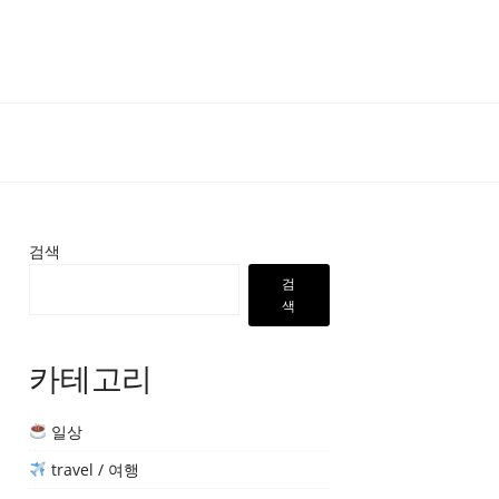
검색
검
색
카테고리
일상
travel / 여행