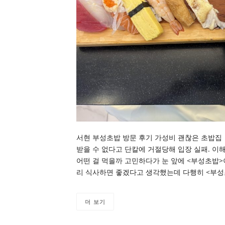
서현 부성초밥 방문 후기 가성비 괜찮은 초밥집
받을 수 없다고 단칼에 거절당해 입장 실패. 이
어떤 걸 먹을까 고민하다가 눈 앞에 <부성초밥>
리 식사하면 좋겠다고 생각했는데 다행히 <부성
더 보기