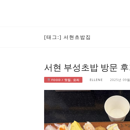
[태그:]
서현초밥집
서현 부성초밥 방문 후
ELLENE
2025년 09
FOOD / 맛집, 요리