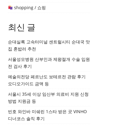
shopping / 쇼핑
최신 글
순대실록 고속터미널 센트럴시티 순대국 맛
집 혼밥러 추천
서울성모병원 산부인과 제왕절개 수술 입원
전 검사 후기
예술의전당 페르난도 보테르전 관람 후기
오디오가이드 금액 등
서울시 35세 이상 임산부 의료비 지원 신청
방법 지원금 등
빈호 와인바 미쉐린 1스타 받은 곳 VINHO
디너코스 솔직 후기