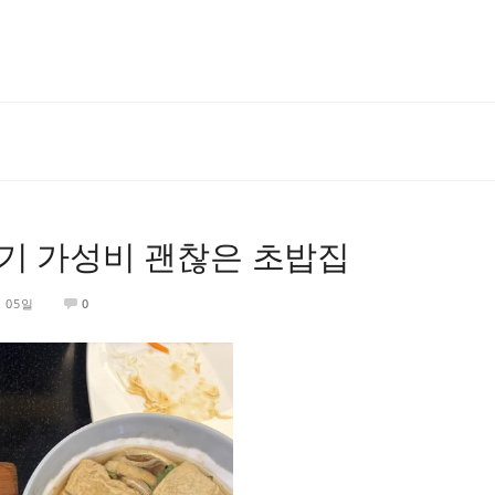
기 가성비 괜찮은 초밥집
월 05일
0