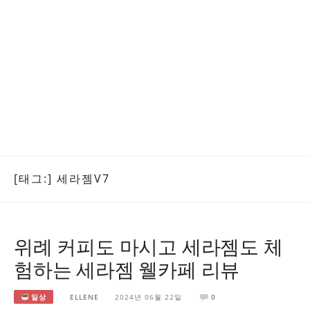
[태그:]
세라젬V7
위례 커피도 마시고 세라젬도 체
험하는 세라젬 웰카페 리뷰
일상
ELLENE
2024년 06월 22일
0