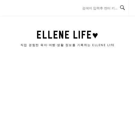
콘
텐
츠
로
바
ELLENE LIFE♥
로
가
직접 경험한 육아·여행·생활 정보를 기록하는 ELLENE LIFE
기