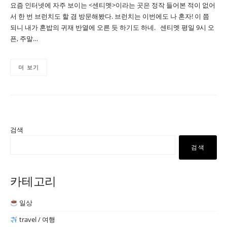
요즘 인터넷에 자주 보이는 <센티멧>이라는 곳은 정작 들어본 적이 없어
서 한 번 브런치도 할 겸 방문해봤다. 브런치는 이번에도 나 혼자! 이 쯤
되니 내가 혼밥의 귀재 반열에 오른 듯 하기도 하네. 센티멧 평일 9시 오
픈, 주말…
더 보기
검색
검색
카테고리
일상
travel / 여행