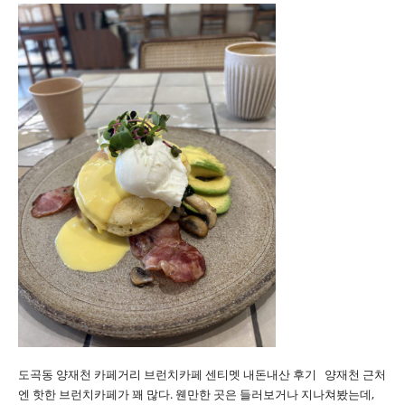
도곡동 양재천 카페거리 브런치카페 센티멧 내돈내산 후기 양재천 근처
엔 핫한 브런치카페가 꽤 많다. 웬만한 곳은 들러보거나 지나쳐봤는데,