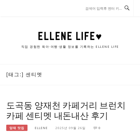
콘
텐
츠
로
바
ELLENE LIFE♥
로
가
직접 경험한 육아·여행·생활 정보를 기록하는 ELLENE LIFE
기
[태그:]
센티멧
도곡동 양재천 카페거리 브런치
카페 센티멧 내돈내산 후기
양재 맛집
ELLENE
2025년 09월 26일
0