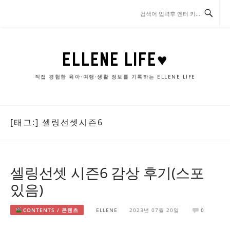
콘
텐
츠
로
바
ELLENE LIFE♥
로
가
직접 경험한 육아·여행·생활 정보를 기록하는 ELLENE LIFE
기
[태그:]
셀링선셋시즌6
셀링선셋 시즌6 감상 후기(스포
있음)
CONTENTS / 콘텐츠
ELLENE
2023년 07월 20일
0