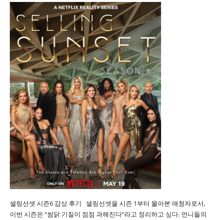
셀링선셋 시즌6 감상 후기 셀링선셋을 시즌 1부터 몰아본 애청자로서,
이번 시즌은 “쌈닭 기질이 점점 과해진다“라고 정리하고 싶다. 언니들의