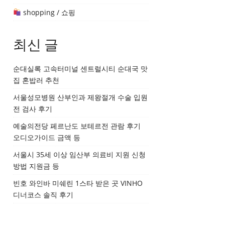
shopping / 쇼핑
최신 글
순대실록 고속터미널 센트럴시티 순대국 맛
집 혼밥러 추천
서울성모병원 산부인과 제왕절개 수술 입원
전 검사 후기
예술의전당 페르난도 보테르전 관람 후기
오디오가이드 금액 등
서울시 35세 이상 임산부 의료비 지원 신청
방법 지원금 등
빈호 와인바 미쉐린 1스타 받은 곳 VINHO
디너코스 솔직 후기