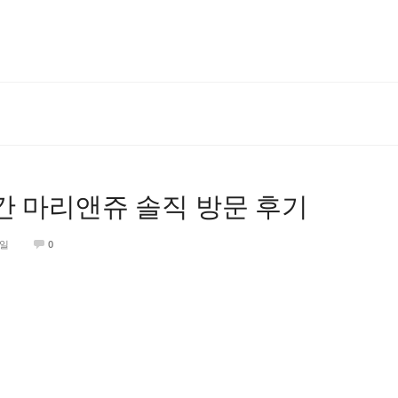
간 마리앤쥬 솔직 방문 후기
8일
0