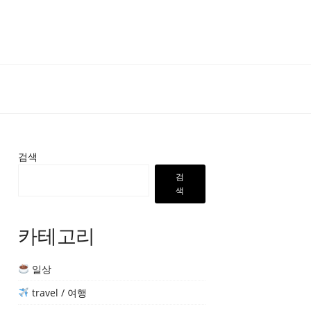
검색
검
색
카테고리
일상
travel / 여행