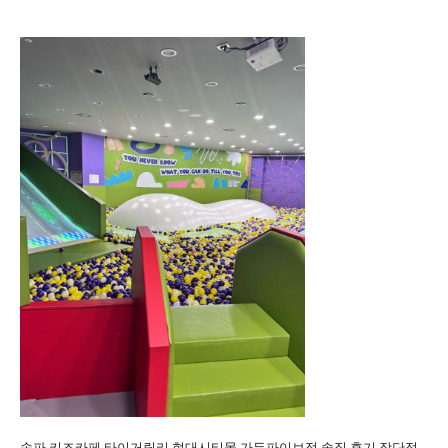
송파 키즈카페 타이거릴리 현대시티몰 가든파이브점 솔직 후기 장단점