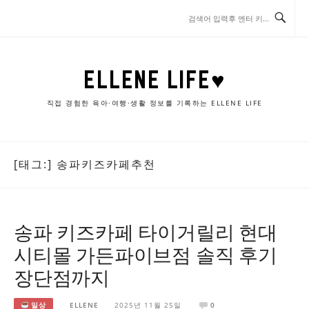
콘
텐
츠
로
바
ELLENE LIFE♥
로
가
직접 경험한 육아·여행·생활 정보를 기록하는 ELLENE LIFE
기
[태그:]
송파키즈카페추천
송파 키즈카페 타이거릴리 현대
시티몰 가든파이브점 솔직 후기
장단점까지
일상
ELLENE
2025년 11월 25일
0