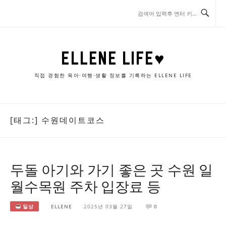
콘
텐
츠
로
바
ELLENE LIFE♥
로
가
직접 경험한 육아·여행·생활 정보를 기록하는 ELLENE LIFE
기
[태그:]
수원데이트코스
두돌 아기와 가기 좋은 곳 수원 일
월수목원 주차 입장료 등
일상
ELLENE
2025년 03월 27일
0