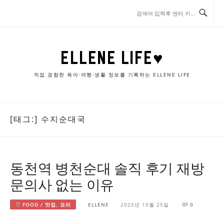
콘
텐
츠
로
바
ELLENE LIFE♥
로
가
직접 경험한 육아·여행·생활 정보를 기록하는 ELLENE LIFE
기
[태그:]
수지순대국
동천역 병천순대 솔직 후기 재방
문의사 없는 이유
FOOD / 맛집, 요리
ELLENE
2025년 10월 25일
0