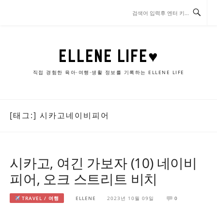
콘
텐
츠
로
바
ELLENE LIFE♥
로
가
직접 경험한 육아·여행·생활 정보를 기록하는 ELLENE LIFE
기
[태그:]
시카고네이비피어
시카고, 여긴 가보자 (10) 네이비
피어, 오크 스트리트 비치
TRAVEL / 여행
ELLENE
2023년 10월 09일
0